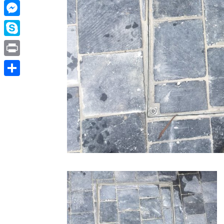
Email
Messenger
Skype
Print
Partager