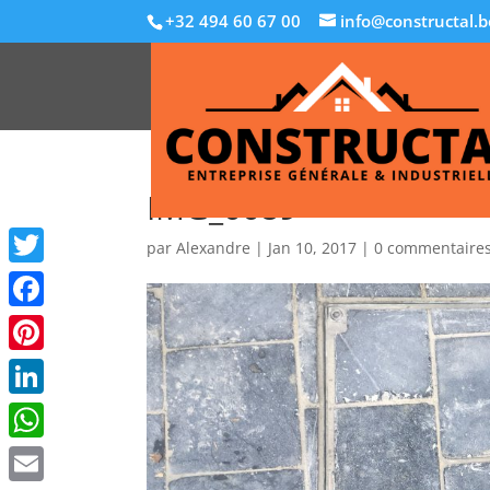
+32 494 60 67 00
info@constructal.b
IMG_0089
par
Alexandre
|
Jan 10, 2017
|
0 commentaire
Twitter
Facebook
Pinterest
LinkedIn
WhatsApp