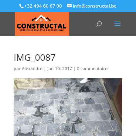
+32 494 60 67 00
info@constructal.be
IMG_0087
par
Alexandre
|
Jan 10, 2017
|
0 commentaires